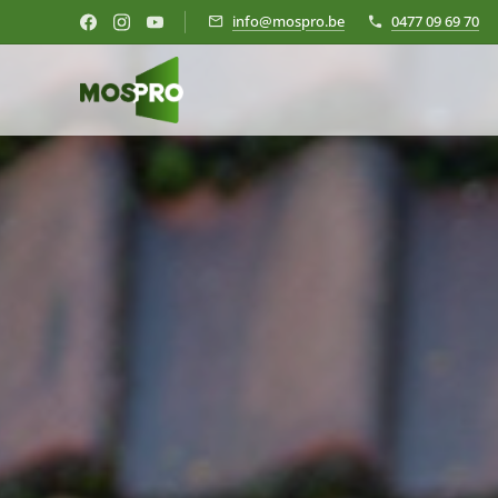
info@mospro.be
0477 09 69 70